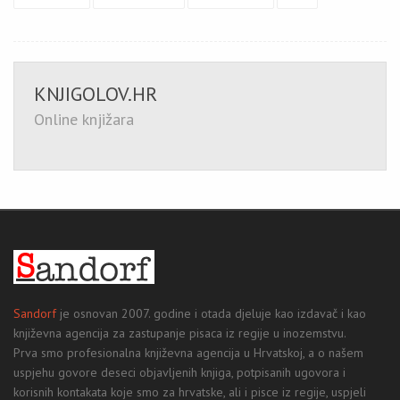
KNJIGOLOV.HR
Online knjižara
Sandorf
je osnovan 2007. godine i otada djeluje kao izdavač i kao
književna agencija za zastupanje pisaca iz regije u inozemstvu.
Prva smo profesionalna književna agencija u Hrvatskoj, a o našem
uspjehu govore deseci objavljenih knjiga, potpisanih ugovora i
korisnih kontakata koje smo za hrvatske, ali i pisce iz regije, uspjeli