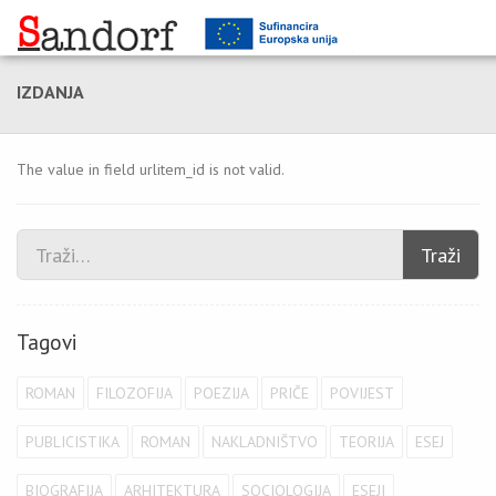
IZDANJA
The value in field urlitem_id is not valid.
Traži
Tagovi
ROMAN
FILOZOFIJA
POEZIJA
PRIČE
POVIJEST
PUBLICISTIKA
ROMAN
NAKLADNIŠTVO
TEORIJA
ESEJ
BIOGRAFIJA
ARHITEKTURA
SOCIOLOGIJA
ESEJI