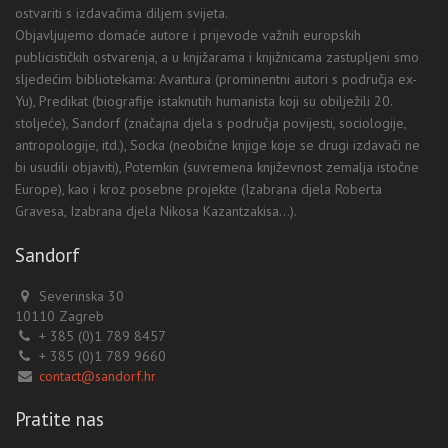
ostvariti s izdavačima diljem svijeta.
Objavljujemo domaće autore i prijevode važnih europskih
publicističkih ostvarenja, a u knjižarama i knjižnicama zastupljeni smo
sljedećim bibliotekama: Avantura (prominentni autori s područja ex-
Yu), Predikat (biografije istaknutih humanista koji su obilježili 20.
stoljeće), Sandorf (značajna djela s područja povijesti, sociologije,
antropologije, itd.), Socka (neobične knjige koje se drugi izdavači ne
bi usudili objaviti), Potemkin (suvremena književnost zemalja istočne
Europe), kao i kroz posebne projekte (Izabrana djela Roberta
Gravesa, Izabrana djela Nikosa Kazantzakisa...).
Sandorf
Severinska 30
10110 Zagreb
+ 385 (0)1 789 8457
+ 385 (0)1 789 9660
contact@sandorf.hr
Pratite nas