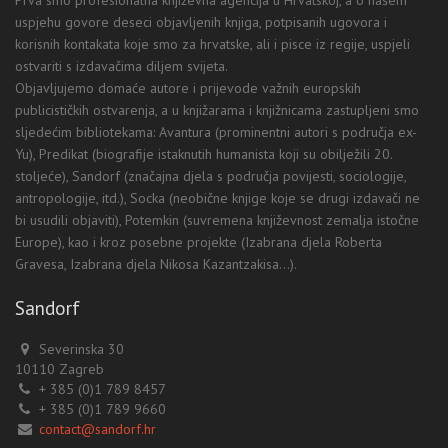
uspjehu govore deseci objavljenih knjiga, potpisanih ugovora i
korisnih kontakata koje smo za hrvatske, ali i pisce iz regije, uspjeli
ostvariti s izdavačima diljem svijeta.
Objavljujemo domaće autore i prijevode važnih europskih
publicističkih ostvarenja, a u knjižarama i knjižnicama zastupljeni smo
sljedećim bibliotekama: Avantura (prominentni autori s područja ex-
Yu), Predikat (biografije istaknutih humanista koji su obilježili 20.
stoljeće), Sandorf (značajna djela s područja povijesti, sociologije,
antropologije, itd.), Socka (neobične knjige koje se drugi izdavači ne
bi usudili objaviti), Potemkin (suvremena književnost zemalja istočne
Europe), kao i kroz posebne projekte (Izabrana djela Roberta
Gravesa, Izabrana djela Nikosa Kazantzakisa...).
Sandorf
Severinska 30
10110 Zagreb
+ 385 (0)1 789 8457
+ 385 (0)1 789 9660
contact@sandorf.hr