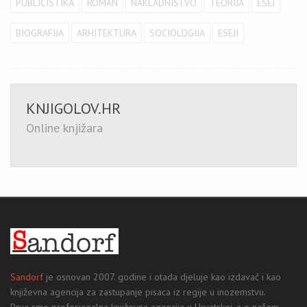
PUBLICISTIKA
ROMAN
NAKLADNIŠTVO
TEORIJA
ESEJ
BIOGRAFIJA
ARHITEKTURA
SOCIOLOGIJA
ESEJI
KNJIGOLOV.HR
Online knjižara
Sandorf
je osnovan 2007. godine i otada djeluje kao izdavač i kao
književna agencija za zastupanje pisaca iz regije u inozemstvu.
Prva smo profesionalna književna agencija u Hrvatskoj, a o našem