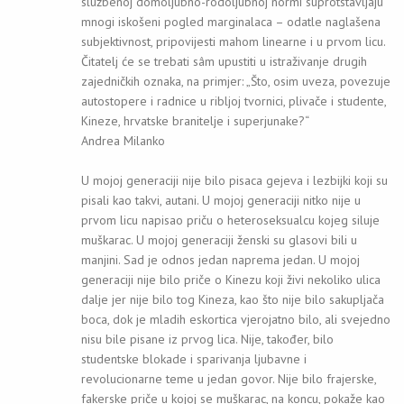
službenoj domoljubno-rodoljubnoj normi suprotstavljaju
mnogi iskošeni pogled marginalaca – odatle naglašena
subjektivnost, pripovijesti mahom linearne i u prvom licu.
Čitatelj će se trebati sâm upustiti u istraživanje drugih
zajedničkih oznaka, na primjer: „Što, osim uveza, povezuje
autostopere i radnice u ribljoj tvornici, plivače i studente,
Kineze, hrvatske branitelje i superjunake?“
Andrea Milanko
U mojoj generaciji nije bilo pisaca gejeva i lezbijki koji su
pisali kao takvi, autani. U mojoj generaciji nitko nije u
prvom licu napisao priču o heteroseksualcu kojeg siluje
muškarac. U mojoj generaciji ženski su glasovi bili u
manjini. Sad je odnos jedan naprema jedan. U mojoj
generaciji nije bilo priče o Kinezu koji živi nekoliko ulica
dalje jer nije bilo tog Kineza, kao što nije bilo sakupljača
boca, dok je mladih eskortica vjerojatno bilo, ali svejedno
nisu bile pisane iz prvog lica. Nije, također, bilo
studentske blokade i sparivanja ljubavne i
revolucionarne teme u jedan govor. Nije bilo frajerske,
fakerske priče u kojoj se muškarac, na koncu, pokaže kao