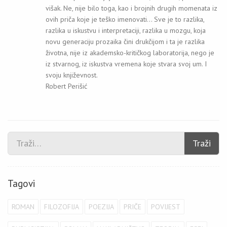
višak. Ne, nije bilo toga, kao i brojnih drugih momenata iz
ovih priča koje je teško imenovati... Sve je to razlika,
razlika u iskustvu i interpretaciji, razlika u mozgu, koja
novu generaciju prozaika čini drukčijom i ta je razlika
životna, nije iz akademsko-kritičkog laboratorija, nego je
iz stvarnog, iz iskustva vremena koje stvara svoj um. I
svoju književnost.
Robert Perišić
Traži
Tagovi
ROMAN
FILOZOFIJA
POEZIJA
PRIČE
POVIJEST