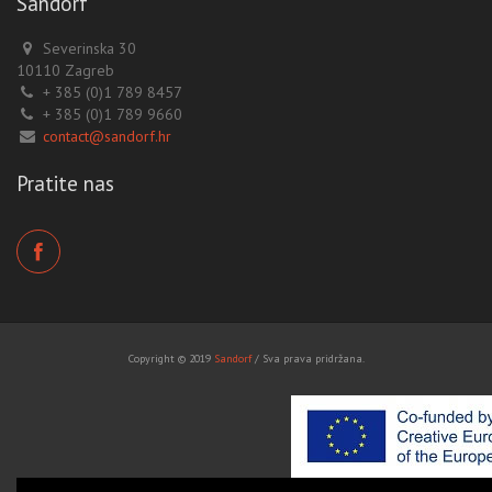
Sandorf
Severinska 30
10110 Zagreb
+ 385 (0)1 789 8457
+ 385 (0)1 789 9660
contact@sandorf.hr
Pratite nas
Copyright © 2019
Sandorf
/ Sva prava pridržana.