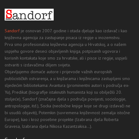
Sandorf
je osnovan 2007. godine i otada djeluje kao izdavač i kao
književna agencija za zastupanje pisaca iz regije u inozemstvu.
Prva smo profesionalna književna agencija u Hrvatskoj, a o našem
uspjehu govore deseci objavljenih knjiga, potpisanih ugovora i
korisnih kontakata koje smo za hrvatske, ali i pisce iz regije, uspjeli
ostvariti s izdavačima diljem svijeta.
Objavljujemo domaće autore i prijevode važnih europskih
publicističkih ostvarenja, a u knjižarama i knjižnicama zastupljeni smo
sljedećim bibliotekama: Avantura (prominentni autori s područja ex-
Yu), Predikat (biografije istaknutih humanista koji su obilježili 20.
stoljeće), Sandorf (značajna djela s područja povijesti, sociologije,
antropologije, itd.), Socka (neobične knjige koje se drugi izdavači ne
bi usudili objaviti), Potemkin (suvremena književnost zemalja istočne
Europe), kao i kroz posebne projekte (Izabrana djela Roberta
Gravesa, Izabrana djela Nikosa Kazantzakisa...).