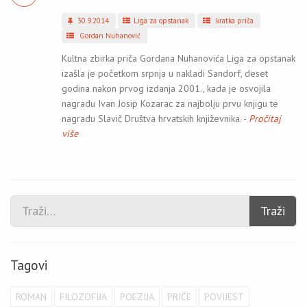
30.9.2014
Liga za opstanak
kratka priča
Gordan Nuhanović
Kultna zbirka priča Gordana Nuhanovića Liga za opstanak
izašla je početkom srpnja u nakladi Sandorf, deset
godina nakon prvog izdanja 2001., kada je osvojila
nagradu Ivan Josip Kozarac za najbolju prvu knjigu te
nagradu Slavič Društva hrvatskih književnika. -
Pročitaj
više
Traži
Tagovi
ROMAN
FILOZOFIJA
POEZIJA
PRIČE
POVIJEST