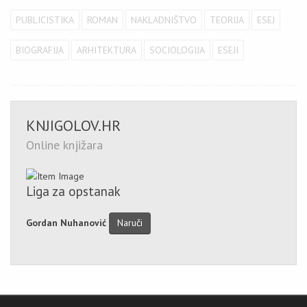
PUBLICISTIKA
ROMAN
NAKLADNIŠTVO
TEORIJA
ESEJ
BIOGRAFIJA
ARHITEKTURA
SOCIOLOGIJA
ESEJI
KNJIGOLOV.HR
Online knjižara
Liga za opstanak
Gordan Nuhanović
Naruči