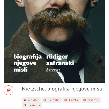
Nietzsche: biografija njegove misli
12.1.2022
Nietzsche
filozofija
safranski
zaratustra