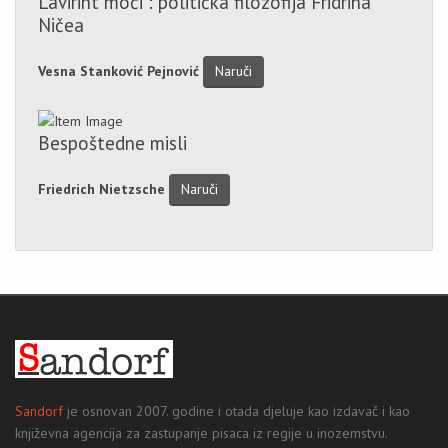
Lavirint moći : politička filozofija Fridriha
Ničea
Vesna Stanković Pejnović
Naruči
Bespoštedne misli
Friedrich Nietzsche
Naruči
Sandorf
je osnovan 2007. godine i otada djeluje kao izdavač i kao
književna agencija za zastupanje pisaca iz regije u inozemstvu.