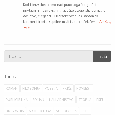
Kod Nietzschea ćemo naći puno toga što ga čini
privlačnim i raznovrsnim: različite uloge, stil, genijalne
dosjetke, eleganciju i Bersekerov bijes, sardonički
karakter i ironiju, suptilne misli i udarce čekićem. -
Pročitaj
više
Traži
Tagovi
ROMAN
FILOZOFIJA
POEZIJA
PRIČE
POVIJEST
PUBLICISTIKA
ROMAN
NAKLADNIŠTVO
TEORIJA
ESEJ
BIOGRAFIJA
ARHITEKTURA
SOCIOLOGIJA
ESEJI