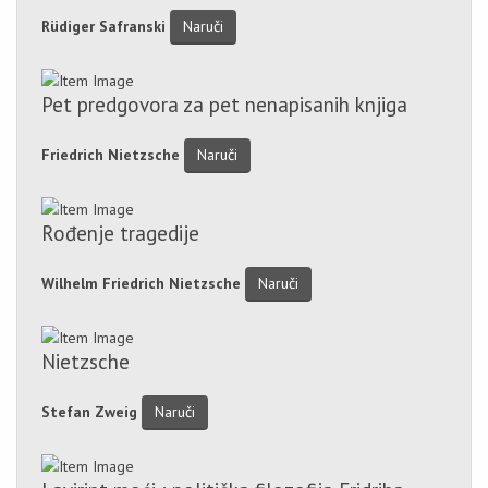
Rüdiger Safranski
Naruči
Pet predgovora za pet nenapisanih knjiga
Friedrich Nietzsche
Naruči
Rođenje tragedije
Wilhelm Friedrich Nietzsche
Naruči
Nietzsche
Stefan Zweig
Naruči