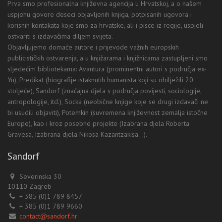
Prva smo profesionalna književna agencija u Hrvatskoj, a o našem
uspjehu govore deseci objavljenih knjiga, potpisanih ugovora i
korisnih kontakata koje smo za hrvatske, ali i pisce iz regije, uspjeli
ostvariti s izdavačima diljem svijeta.
Objavljujemo domaće autore i prijevode važnih europskih
publicističkih ostvarenja, a u knjižarama i knjižnicama zastupljeni smo
sljedećim bibliotekama: Avantura (prominentni autori s područja ex-
Yu), Predikat (biografije istaknutih humanista koji su obilježili 20.
stoljeće), Sandorf (značajna djela s područja povijesti, sociologije,
antropologije, itd.), Socka (neobične knjige koje se drugi izdavači ne
bi usudili objaviti), Potemkin (suvremena književnost zemalja istočne
Europe), kao i kroz posebne projekte (Izabrana djela Roberta
Gravesa, Izabrana djela Nikosa Kazantzakisa...).
Sandorf
Severinska 30
10110 Zagreb
+ 385 (0)1 789 8457
+ 385 (0)1 789 9660
contact@sandorf.hr