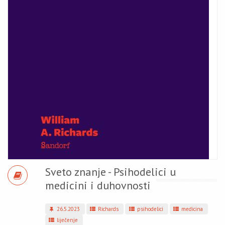
Sveto znanje - Psihodelici u
medicini i duhovnosti
26.5.2023
Richards
psihodelici
medicina
liječenje