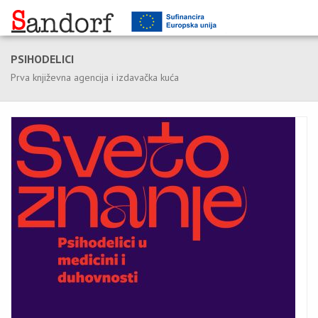
PSIHODELICI
Prva književna agencija i izdavačka kuća