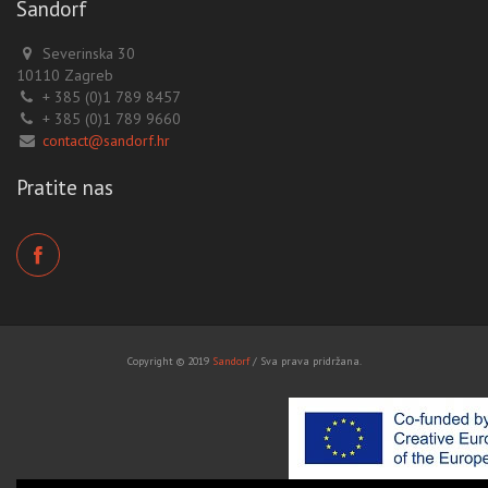
Sandorf
Severinska 30
10110 Zagreb
+ 385 (0)1 789 8457
+ 385 (0)1 789 9660
contact@sandorf.hr
Pratite nas
Copyright © 2019
Sandorf
/ Sva prava pridržana.