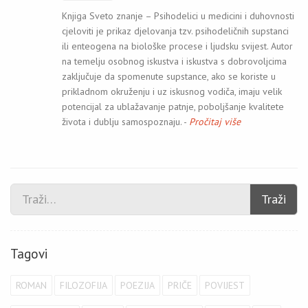
Knjiga Sveto znanje – Psihodelici u medicini i duhovnosti
cjeloviti je prikaz djelovanja tzv. psihodeličnih supstanci
ili enteogena na biološke procese i ljudsku svijest. Autor
na temelju osobnog iskustva i iskustva s dobrovoljcima
zaključuje da spomenute supstance, ako se koriste u
prikladnom okruženju i uz iskusnog vodiča, imaju velik
potencijal za ublažavanje patnje, poboljšanje kvalitete
života i dublju samospoznaju. -
Pročitaj više
Traži
Tagovi
ROMAN
FILOZOFIJA
POEZIJA
PRIČE
POVIJEST