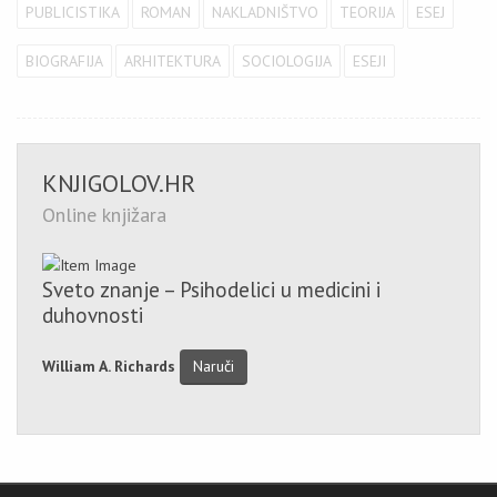
PUBLICISTIKA
ROMAN
NAKLADNIŠTVO
TEORIJA
ESEJ
BIOGRAFIJA
ARHITEKTURA
SOCIOLOGIJA
ESEJI
KNJIGOLOV.HR
Online knjižara
Sveto znanje – Psihodelici u medicini i
duhovnosti
William A. Richards
Naruči