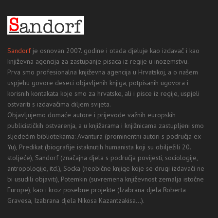
Sandorf
je osnovan 2007. godine i otada djeluje kao izdavač i kao
književna agencija za zastupanje pisaca iz regije u inozemstvu.
Prva smo profesionalna književna agencija u Hrvatskoj, a o našem
uspjehu govore deseci objavljenih knjiga, potpisanih ugovora i
korisnih kontakata koje smo za hrvatske, ali i pisce iz regije, uspjeli
ostvariti s izdavačima diljem svijeta.
Objavljujemo domaće autore i prijevode važnih europskih
publicističkih ostvarenja, a u knjižarama i knjižnicama zastupljeni smo
sljedećim bibliotekama: Avantura (prominentni autori s područja ex-
Yu), Predikat (biografije istaknutih humanista koji su obilježili 20.
stoljeće), Sandorf (značajna djela s područja povijesti, sociologije,
antropologije, itd.), Socka (neobične knjige koje se drugi izdavači ne
bi usudili objaviti), Potemkin (suvremena književnost zemalja istočne
Europe), kao i kroz posebne projekte (Izabrana djela Roberta
Gravesa, Izabrana djela Nikosa Kazantzakisa...).